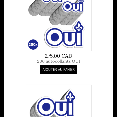
275.00 CAD
200 autocollants OUI
AJOUTER AU PANIER