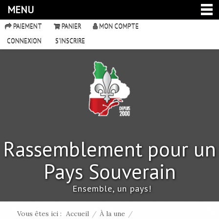
MENU
PAIEMENT
PANIER
MON COMPTE
CONNEXION
S'INSCRIRE
Rassemblement pour un
Pays Souverain
Ensemble, un pays!
Vous êtes ici :
Accueil
/
À la une
/