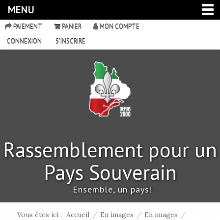
MENU
PAIEMENT
PANIER
MON COMPTE
CONNEXION
S'INSCRIRE
Rassemblement pour un
Pays Souverain
Ensemble, un pays!
Vous êtes ici :
Accueil
/
En images
/
En images
/