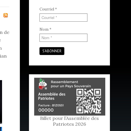
Courriel
*
Nom
*
on de
e
n
S'ABONNER
ian
Billet pour l’Assemblée des
Patriotes 2026