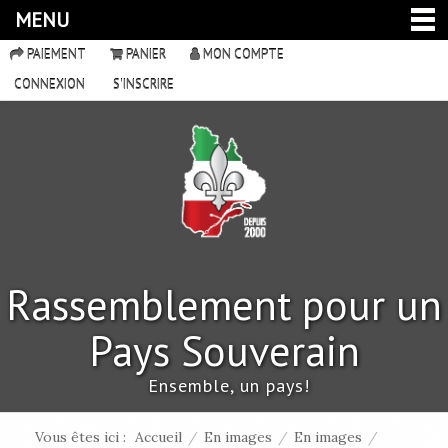
MENU
PAIEMENT
PANIER
MON COMPTE
CONNEXION
S'INSCRIRE
Rassemblement pour un
Pays Souverain
Ensemble, un pays!
Vous êtes ici :
Accueil
/
En images
/
En images
/