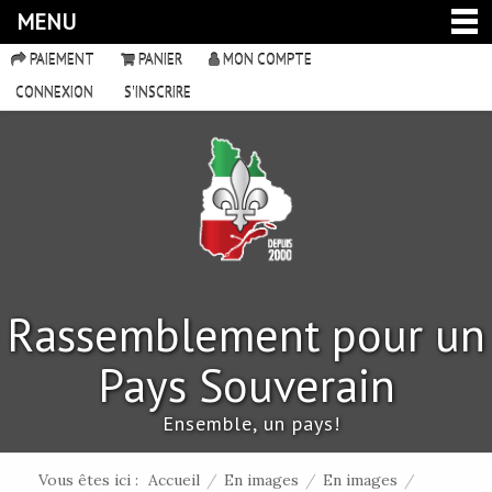
MENU
PAIEMENT
PANIER
MON COMPTE
CONNEXION
S'INSCRIRE
Rassemblement pour un
Pays Souverain
Ensemble, un pays!
Vous êtes ici :
Accueil
/
En images
/
En images
/