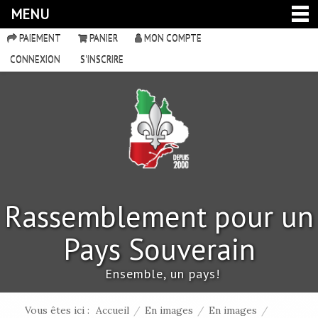
MENU
PAIEMENT
PANIER
MON COMPTE
CONNEXION
S'INSCRIRE
Rassemblement pour un
Pays Souverain
Ensemble, un pays!
Vous êtes ici :
Accueil
/
En images
/
En images
/