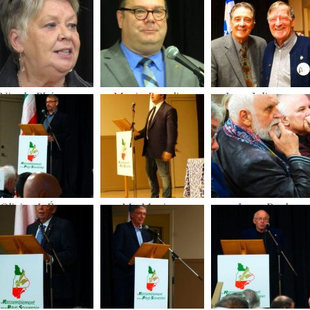
Sylvain Rochon
Nicole Rhéaume
Mario Beaulieu
Jean Jolicoeur,
Laurent Desbois
Olivier L Écuyer
Me Maxime
Jean-Paul
Laporte
Perreault