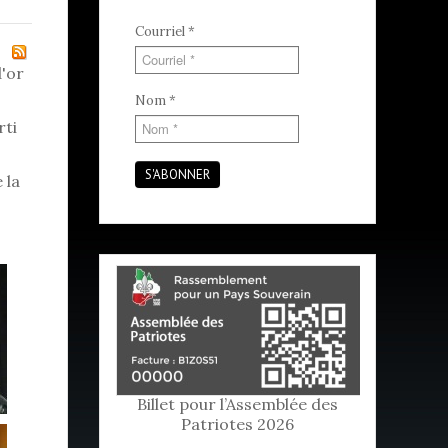
Courriel
*
d'or
Nom
*
rti
S'ABONNER
 la
Billet pour l’Assemblée des
Patriotes 2026