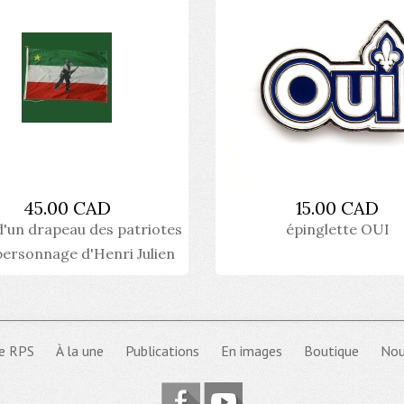
45.00 CAD
15.00 CAD
d'un drapeau des patriotes
épinglette OUI
personnage d'Henri Julien
e RPS
À la une
Publications
En images
Boutique
Nou