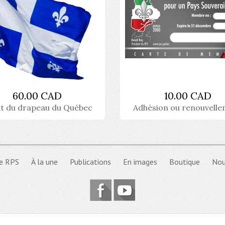
60.00 CAD
10.00 CAD
t du drapeau du Québec
Adhésion ou renouvell
e RPS
À la une
Publications
En images
Boutique
Nou