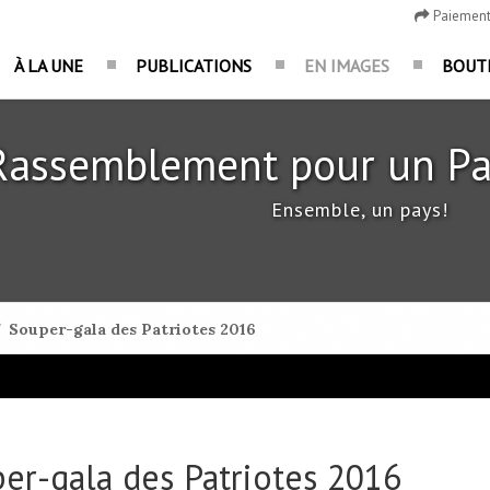
Paiemen
À LA UNE
PUBLICATIONS
EN IMAGES
BOUT
Rassemblement pour un Pa
Ensemble, un pays!
/
Souper-gala des Patriotes 2016
er-gala des Patriotes 2016