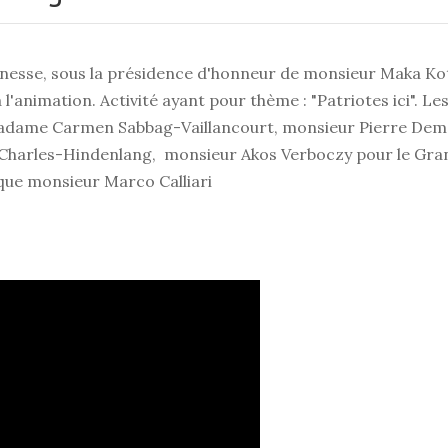
esse, sous la présidence d'honneur de monsieur Maka Ko
nimation. Activité ayant pour thème : "Patriotes ici". Le
 madame Carmen Sabbag-Vaillancourt, monsieur Pierre Dem
x Charles-Hindenlang, monsieur Akos Verboczy pour le Gra
i que monsieur Marco Calliari