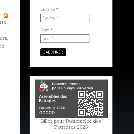
Courriel
*
tto
s
Nom
*
ers,
nd
S'ABONNER
Billet pour l’Assemblée des
Patriotes 2026