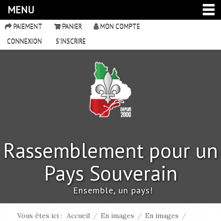
MENU
PAIEMENT
PANIER
MON COMPTE
CONNEXION
S'INSCRIRE
Rassemblement pour un
Pays Souverain
Ensemble, un pays!
Vous êtes ici :
Accueil
/
En images
/
En images
/