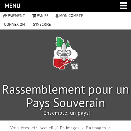
MENU
PAIEMENT
PANIER
MON COMPTE
CONNEXION
S'INSCRIRE
Rassemblement pour un
Pays Souverain
Ensemble, un pays!
Vous êtes ici :
Accueil
/
En images
/
En images
/