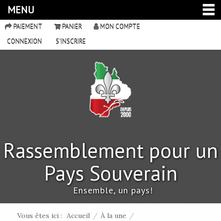
MENU
PAIEMENT
PANIER
MON COMPTE
CONNEXION
S'INSCRIRE
Rassemblement pour un
Pays Souverain
Ensemble, un pays!
Vous êtes ici :
Accueil
/
À la une
/