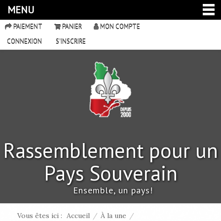
MENU
PAIEMENT
PANIER
MON COMPTE
CONNEXION
S'INSCRIRE
Rassemblement pour un
Pays Souverain
Ensemble, un pays!
Vous êtes ici :
Accueil
/
À la une
/