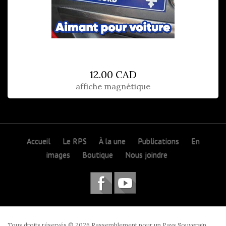
12.00 CAD
affiche magnétique
Accueil
Le RPS
À la une
Publications
En
images
Boutique
Nous joindre
Tous droits réservés © 2026 Rassemblement pour un Pays Souverain