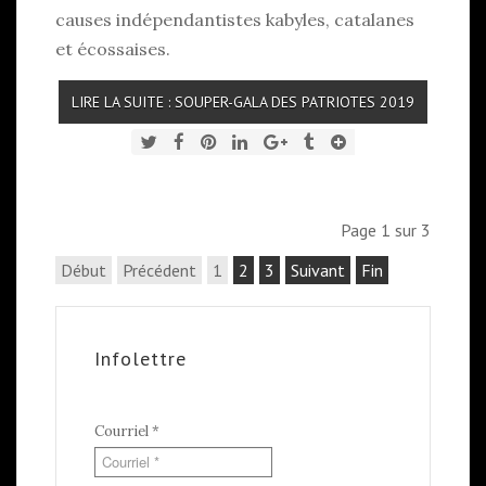
causes indépendantistes kabyles, catalanes
et écossaises.
LIRE LA SUITE : SOUPER-GALA DES PATRIOTES 2019
Page 1 sur 3
Début
Précédent
1
2
3
Suivant
Fin
Infolettre
Courriel
*