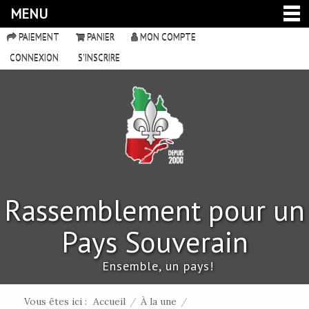
MENU
PAIEMENT
PANIER
MON COMPTE
CONNEXION
S'INSCRIRE
Rassemblement pour un
Pays Souverain
Ensemble, un pays!
Vous êtes ici :
Accueil
/
À la une
/