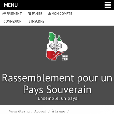
MENU
PAIEMENT
PANIER
MON COMPTE
CONNEXION
S'INSCRIRE
Rassemblement pour un
Pays Souverain
Ensemble, un pays!
Vous êtes ici :
Accueil
/
À la une
/