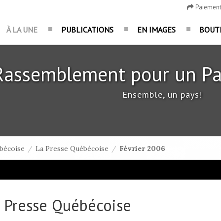
Paiemen
À LA UNE
PUBLICATIONS
EN IMAGES
BOUT
Rassemblement pour un Pa
Ensemble, un pays!
bécoise
/
La Presse Québécoise
/
Février 2006
 Presse Québécoise