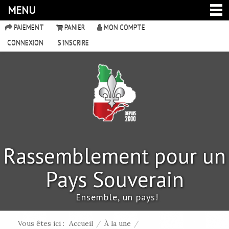
MENU
PAIEMENT
PANIER
MON COMPTE
CONNEXION
S'INSCRIRE
Rassemblement pour un
Pays Souverain
Ensemble, un pays!
Vous êtes ici :
Accueil
/
À la une
/