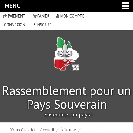
MENU
PAIEMENT
PANIER
MON COMPTE
CONNEXION
S'INSCRIRE
Rassemblement pour un
Pays Souverain
Ensemble, un pays!
Vous êtes ici :
Accueil
/
À la une
/