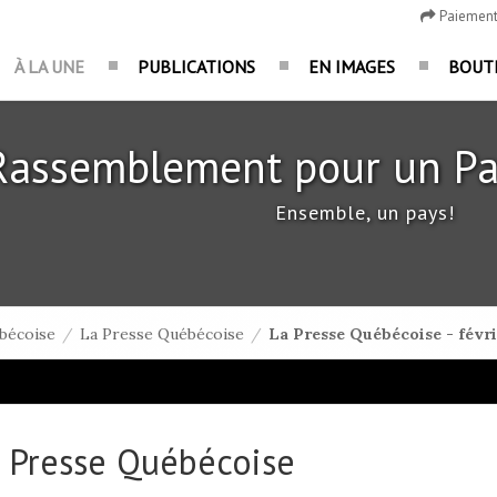
Paiemen
À LA UNE
PUBLICATIONS
EN IMAGES
BOUT
Rassemblement pour un Pa
Ensemble, un pays!
bécoise
/
La Presse Québécoise
/
La Presse Québécoise - févr
 Presse Québécoise