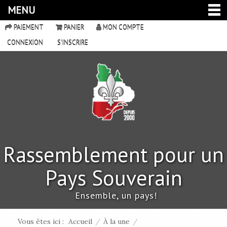
MENU
PAIEMENT
PANIER
MON COMPTE
CONNEXION
S'INSCRIRE
Rassemblement pour un
Pays Souverain
Ensemble, un pays!
Vous êtes ici :
Accueil
/
À la une
/