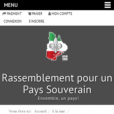
MENU
PAIEMENT
PANIER
MON COMPTE
CONNEXION
S'INSCRIRE
Rassemblement pour un
Pays Souverain
Ensemble, un pays!
Vous êtes ici :
Accueil
/
À la une
/