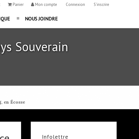
t
Panier
Mon compte
Connexion
S'inscrire
IQUE
NOUS JOINDRE
ys Souverain
, en Écosse
ce
Infolettre