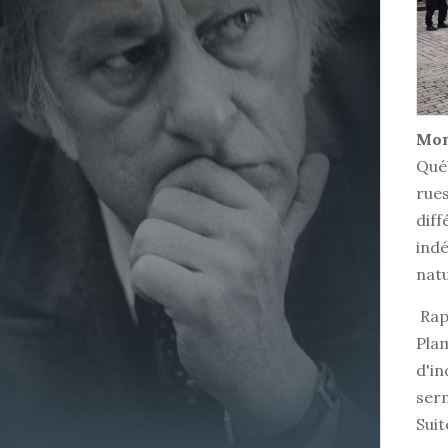
Mont
Qué
rues
diff
indé
natu
Rapp
Plam
d'in
serm
Suit