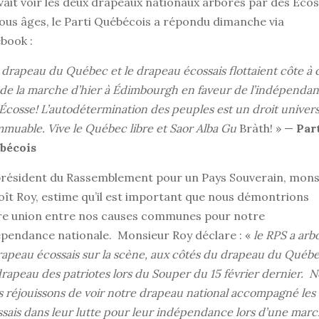
ait voir les deux drapeaux nationaux arborés par des Écos
ous âges, le Parti Québécois a répondu dimanche via
book :
 drapeau du Québec et le drapeau écossais flottaient côte à 
 de la marche d’hier à Édimbourgh en faveur de l’indépenda
’Écosse!
L’autodétermination des peuples est un droit univers
mmuable. Vive le Québec libre et Saor Alba Gu
Bràth! » —
Par
bécois
président du Rassemblement pour un Pays Souverain, mons
ît Roy, estime qu’il est important que nous démontrions
re union entre nos causes communes pour notre
épendance nationale. Monsieur Roy déclare : «
le RPS a arb
rapeau écossais sur la scène, aux côtés du drapeau du Québe
rapeau des patriotes lors du Souper du 15 février dernier. 
 réjouissons de voir notre drapeau national accompagné les
sais dans leur lutte pour leur indépendance
lors d’une marc