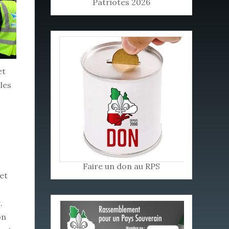
Patriotes 2026
et
les
Faire un don au RPS
et
.
on