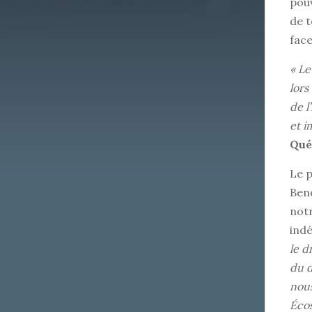
pouv
de t
face
«
Le
lors
de l
et i
Qué
Le 
Beno
not
ind
le d
du d
nous
Écos