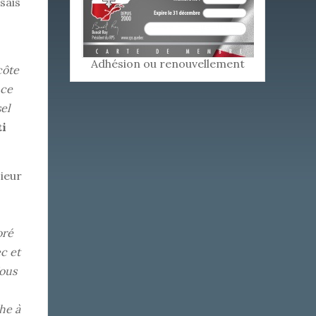
sais
Adhésion ou renouvellement
côte
nce
el
ti
ieur
oré
c et
Nous
he à