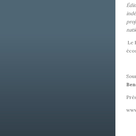
Édim
indé
proj
nati
Le 
écos
Sour
Ben
Pré
www