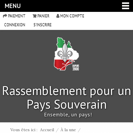
MENU
PAIEMENT
PANIER
MON COMPTE
CONNEXION
S'INSCRIRE
Rassemblement pour un
Pays Souverain
Ensemble, un pays!
Vous êtes ici :
Accueil
/
À la une
/