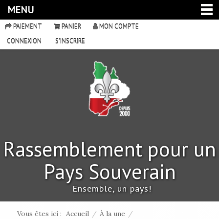
MENU
PAIEMENT
PANIER
MON COMPTE
CONNEXION
S'INSCRIRE
Rassemblement pour un
Pays Souverain
Ensemble, un pays!
Vous êtes ici :
Accueil
/
À la une
/