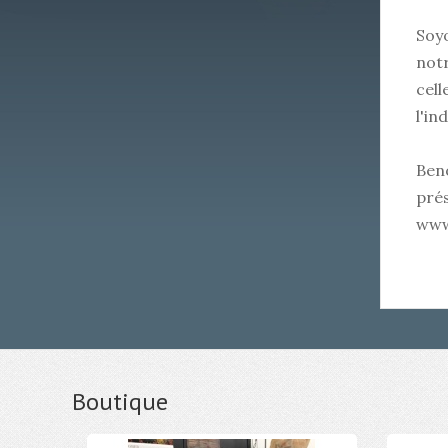
Soyo
not
cell
l'in
Ben
pré
www
Boutique