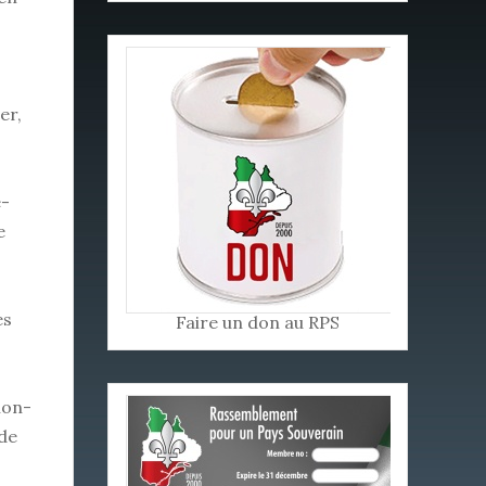
er,
e-
e
es
Faire un don au RPS
non-
 de