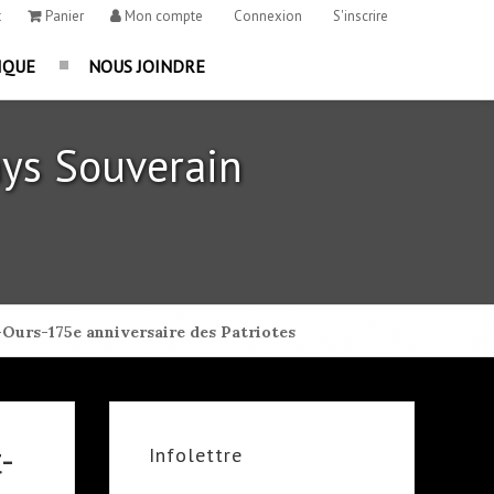
t
Panier
Mon compte
Connexion
S'inscrire
IQUE
NOUS JOINDRE
ys Souverain
-Ours-175e anniversaire des Patriotes
-
Infolettre