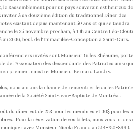
, le Rassemblement pour un pays souverain est heureux de
 inviter à sa douzième édition du traditionnel Dîner des
iotes existant depuis maintenant 50 ans et qui se tiendra
nche le 25 novembre prochain, à 13h au Centre Léo-Clouti
é au 2636, boul. de l'Immaculée-Conception à Saint-Ours.
conférenciers invités sont Monsieur Gilles Rhéaume, port
le de l'Association des descendants des Patriotes ainsi qu
cien premier ministre, Monsieur Bernard Landry.
lus, nous aurons la chance de rencontrer le ou les Patriot
'année de la Société Saint-Jean-Baptiste de Montréal.
oût du dîner est de 25$ pour les membres et 30$ pour les 
res. Pour la réservation de vos billets, nous vous prions
muniquer avec Monsieur Nicola Franco au
514-750-8993
.