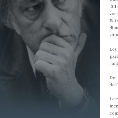
2012
vous
Patr
dima
situ
Les 
paro
l'an
De p
de l
Le c
memb
com