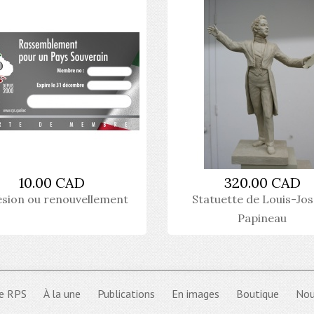
10.00 CAD
320.00 CAD
sion ou renouvellement
Statuette de Louis-Jo
Papineau
e RPS
À la une
Publications
En images
Boutique
Nou