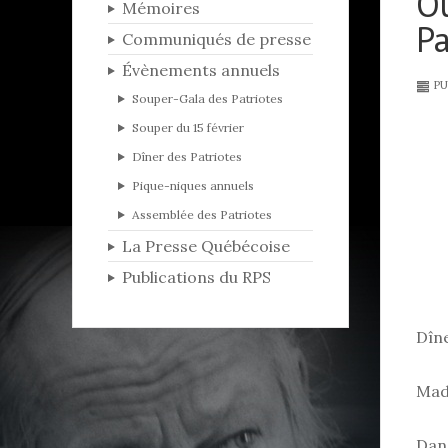
Ou
Mémoires
Pa
Communiqués de presse
Évènements annuels
PU
Souper-Gala des Patriotes
Souper du 15 février
Dîner des Patriotes
Pique-niques annuels
Assemblée des Patriotes
La Presse Québécoise
Publications du RPS
Dîne
Mad
Dans