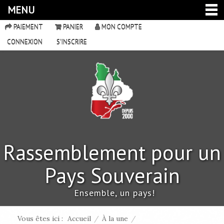
MENU
PAIEMENT
PANIER
MON COMPTE
CONNEXION
S'INSCRIRE
Rassemblement pour un
Pays Souverain
Ensemble, un pays!
Vous êtes ici :
Accueil
/
À la une
/