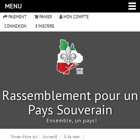
MENU
PAIEMENT
PANIER
MON COMPTE
CONNEXION
S'INSCRIRE
Rassemblement pour un
Pays Souverain
Ensemble, un pays!
Vous êtes ici :
Accueil
/
À la une
/