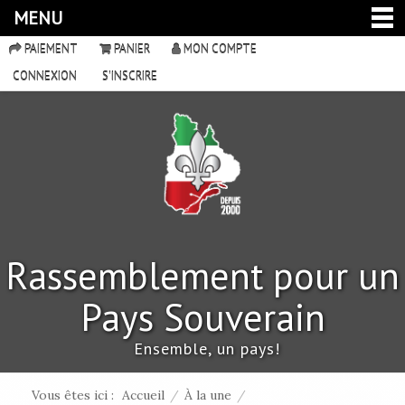
MENU
PAIEMENT
PANIER
MON COMPTE
CONNEXION
S'INSCRIRE
Rassemblement pour un
Pays Souverain
Ensemble, un pays!
Vous êtes ici :
Accueil
/
À la une
/