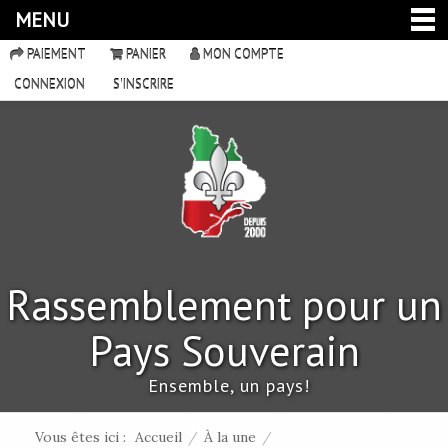
MENU
PAIEMENT
PANIER
MON COMPTE
CONNEXION
S'INSCRIRE
Rassemblement pour un
Pays Souverain
Ensemble, un pays!
Vous êtes ici :
Accueil
/
À la une
/