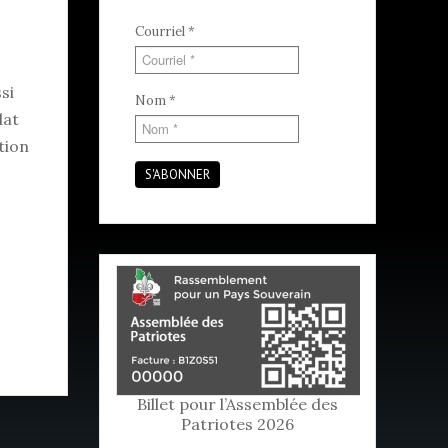
Courriel
*
si
Nom
*
dat
tion
S'ABONNER
Billet pour l’Assemblée des
Patriotes 2026