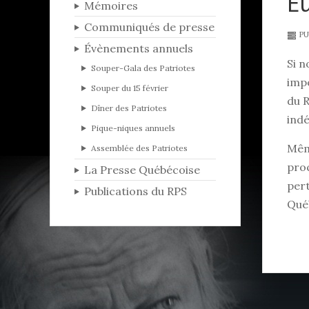
E
Mémoires
Communiqués de presse
PU
Évènements annuels
Si n
Souper-Gala des Patriotes
impo
Souper du 15 février
du 
Dîner des Patriotes
indé
Pique-niques annuels
Mêm
Assemblée des Patriotes
proc
La Presse Québécoise
pert
Publications du RPS
Qué