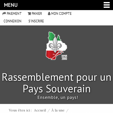
MENU
PAIEMENT
PANIER
MON COMPTE
CONNEXION
S'INSCRIRE
Rassemblement pour un
Pays Souverain
Ensemble, un pays!
Vous êtes ici :
Accueil
/
À la une
/