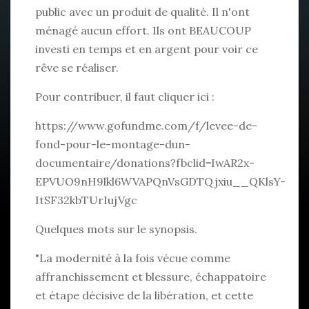
public avec un produit de qualité. Il n'ont
ménagé aucun effort. Ils ont BEAUCOUP
investi en temps et en argent pour voir ce
rêve se réaliser.
Pour contribuer, il faut cliquer ici :
https://www.gofundme.com/f/levee-de-
fond-pour-le-montage-dun-
documentaire/donations?fbclid=IwAR2x-
EPVUO9nH9lkl6WVAPQnVsGDTQjxiu__QKlsY-
ItSF32kbTUrIujVgc
Quelques mots sur le synopsis.
"La modernité à la fois vécue comme
affranchissement et blessure, échappatoire
et étape décisive de la libération, et cette