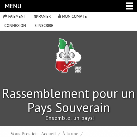
MENU
PAIEMENT
PANIER
MON COMPTE
CONNEXION
S'INSCRIRE
Rassemblement pour un
Pays Souverain
Ensemble, un pays!
Vous êtes ici :
Accueil
/
À la une
/