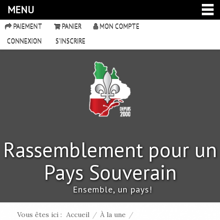
MENU
PAIEMENT
PANIER
MON COMPTE
CONNEXION
S'INSCRIRE
Rassemblement pour un
Pays Souverain
Ensemble, un pays!
Vous êtes ici :
Accueil
/
À la une
/