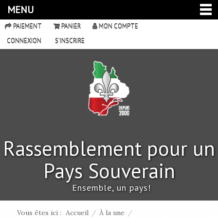
MENU
PAIEMENT
PANIER
MON COMPTE
CONNEXION
S'INSCRIRE
Rassemblement pour un
Pays Souverain
Ensemble, un pays!
Vous êtes ici :
Accueil
/
À la une
/