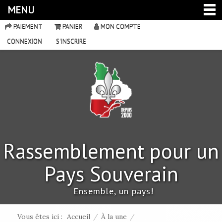
MENU
PAIEMENT
PANIER
MON COMPTE
CONNEXION
S'INSCRIRE
Rassemblement pour un
Pays Souverain
Ensemble, un pays!
Vous êtes ici :
Accueil
/
À la une
/